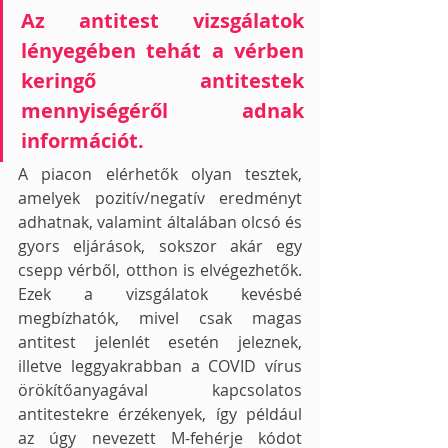
Az antitest vizsgálatok 
lényegében tehát a vérben 
keringő antitestek 
mennyiségéről adnak 
információt.
A piacon elérhetők olyan tesztek, 
amelyek pozitív/negatív eredményt 
adhatnak, valamint általában olcsó és 
gyors eljárások, sokszor akár egy 
csepp vérből, otthon is elvégezhetők. 
Ezek a vizsgálatok kevésbé 
megbízhatók, mivel csak magas 
antitest jelenlét esetén jeleznek, 
illetve leggyakrabban a COVID vírus 
örökítőanyagával kapcsolatos 
antitestekre érzékenyek, így például 
az úgy nevezett M-fehérje kódot 