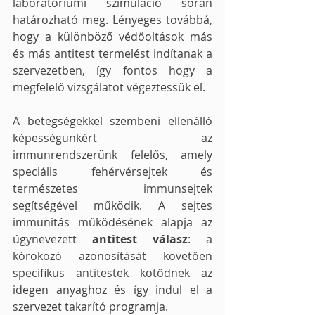
laboratóriumi szimuláció során 
határozható meg. Lényeges továbbá, 
hogy a különböző védőoltások más 
és más antitest termelést indítanak a 
szervezetben, így fontos hogy a 
megfelelő vizsgálatot végeztessük el.
A betegségekkel szembeni ellenálló 
képességünkért az 
immunrendszerünk felelős, amely 
speciális fehérvérsejtek és 
természetes immunsejtek 
segítségével működik. A sejtes 
immunitás működésének alapja az 
úgynevezett 
antitest válasz
: a 
kórokozó azonosítását követően 
specifikus antitestek kötődnek az 
idegen anyaghoz és így indul el a 
szervezet takarító programja. 