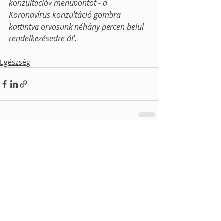
konzultáció« menüpontot - a 
Koronavírus konzultáció gombra 
kattintva orvosunk néhány percen belül 
rendelkezésedre áll.
Egészség
Recent Posts
See All