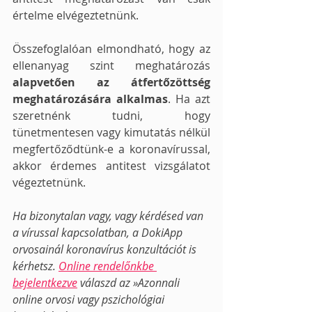
értelme elvégeztetnünk.
Összefoglalóan elmondható, hogy az 
ellenanyag szint meghatározás 
alapvetően az átfertőzöttség 
meghatározására alkalmas
. Ha azt 
szeretnénk tudni, hogy 
tünetmentesen vagy kimutatás nélkül 
megfertőződtünk-e a koronavírussal, 
akkor érdemes antitest vizsgálatot 
végeztetnünk.
Ha bizonytalan vagy, vagy kérdésed van 
a vírussal kapcsolatban, a DokiApp 
orvosainál koronavírus konzultációt is 
kérhetsz. 
Online rendelőnkbe 
bejelentkezve
 válaszd az »Azonnali 
online orvosi vagy pszichológiai 