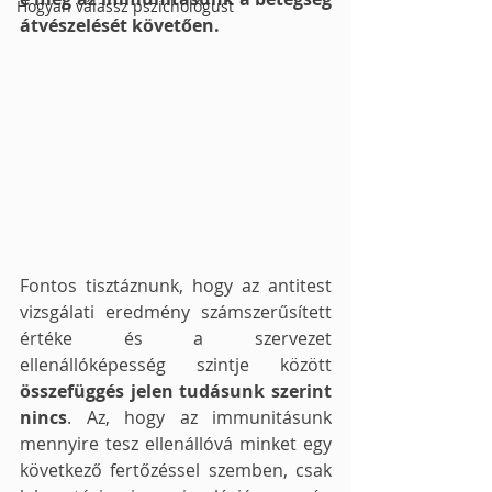
Hogyan válassz pszichológust
átvészelését követően.
Fontos tisztáznunk, hogy az antitest 
vizsgálati eredmény számszerűsített 
értéke és a szervezet 
ellenállóképesség szintje között 
összefüggés jelen tudásunk szerint 
nincs
. Az, hogy az immunitásunk 
mennyire tesz ellenállóvá minket egy 
következő fertőzéssel szemben, csak 