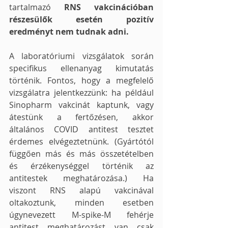
tartalmazó 
RNS vakcinációban 
részesülők esetén pozitív 
eredményt nem tudnak adni.
A laboratóriumi vizsgálatok során 
specifikus ellenanyag kimutatás 
történik. Fontos, hogy a megfelelő 
vizsgálatra jelentkezzünk: ha például 
Sinopharm vakcinát kaptunk, vagy 
átestünk a fertőzésen, akkor 
általános COVID antitest tesztet 
érdemes elvégeztetnünk. (Gyártótól 
függően más és más összetételben 
és érzékenységgel történik az 
antitestek meghatározása.) Ha 
viszont RNS alapú vakcinával 
oltakoztunk, minden esetben 
úgynevezett M-spike-M fehérje 
antitest meghatározást van csak 