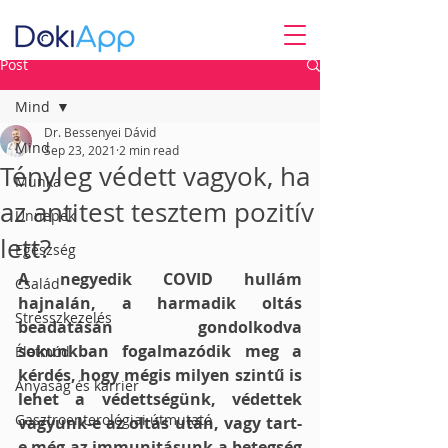
Post
Mind
Dr. Bessenyei Dávid
Mind
Sep 23, 2021
2 min read
Tényleg védett vagyok, ha
Munka
az antitest tesztem pozitív
Ünnepek
lett?
Egészség
A negyedik COVID hullám 
Család
hajnalán, a harmadik oltás 
Stresszkezelés
beadatásán gondolkodva 
sokunkban fogalmazódik meg a 
Életmód
kérdés, hogy mégis milyen szintű is 
Anyaság és karrier
lehet a védettségünk, védettek 
Gasztroenterológiai útmutató
vagyunk-e az oltás után, vagy tart-
e még az immunitásunk a betegség 