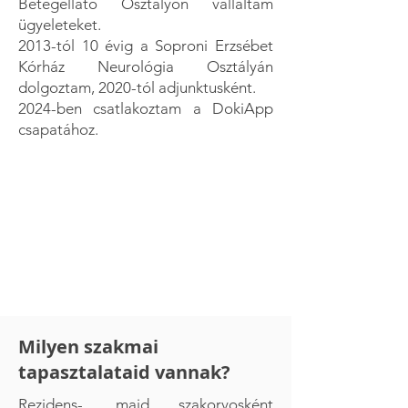
Betegellátó Osztályon vállaltam
ügyeleteket.
2013-tól 10 évig a Soproni Erzsébet
Kórház Neurológia Osztályán
dolgoztam, 2020-tól adjunktusként.
2024-ben csatlakoztam a DokiApp
csapatához.
Milyen szakmai
tapasztalataid vannak?
Rezidens-, majd szakorvosként