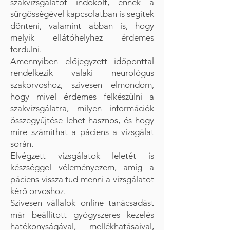
szakvizsgálatot indokolt, ennek a
sürgősségével kapcsolatban is segítek
dönteni, valamint abban is, hogy
melyik ellátóhelyhez érdemes
fordulni.
Amennyiben előjegyzett időponttal
rendelkezik valaki neurológus
szakorvoshoz, szívesen elmondom,
hogy mivel érdemes felkészülni a
szakvizsgálatra, milyen információk
összegyűjtése lehet hasznos, és hogy
mire számíthat a páciens a vizsgálat
során.
Elvégzett vizsgálatok leletét is
készséggel véleményezem, amíg a
páciens vissza tud menni a vizsgálatot
kérő orvoshoz.
Szívesen vállalok online tanácsadást
már beállított gyógyszeres kezelés
hatékonyságával, mellékhatásaival,