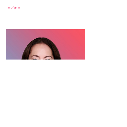
Tovább
Dr. Takács Csilla Cecília
Neurológus szakorvos