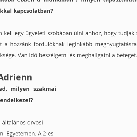
ókkal kapcsolatban?
kell egy ügyeleti szobában ülni ahhoz, hogy tudjak se
nt a hozzánk fordulóknak leginkább megnyugtatásra
sége. Van idő beszélgetni és meghallgatni a beteget.
Adrienn
ed, milyen szakmai 
rendelkezel?
általános orvosi 
ni Egyetemen. A 2-es 