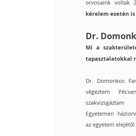
orvosaink voltak 
kérelem esetén is 
Dr. Domonk
Mi a szakterület
tapasztalatokkal 
Dr. Domonkos Fann
végeztem Pécse
szakvizsgázta
Egyetemen háziorv
az egyetem elejétől