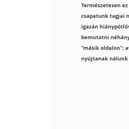
Természetesen ez 
csapatunk tagjai n
igazán hiánypótló
bemutatni néhányu
“másik oldalon”; a
nyújtanak nálunk o