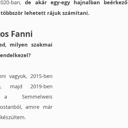
2020-ban, 
de akár egy-egy hajnalban beérkező 
többször lehetett rájuk számítani. 
os Fanni
ed, milyen szakmai 
rendelkezel?
i vagyok, 2015-ben 
n, majd 2019-ben 
m a Semmelweis 
ostanból, amire már 
 készültem. 