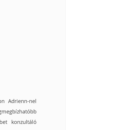
n Adrienn-nel 
egmegbízhatóbb 
et konzultáló 