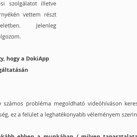
i szolgálatot illetve 
nyékén vettem részt 
letben. Jelenleg 
olgozom.
y, hogy a DokiApp 
gáltatásán 
y számos probléma megoldható videóhíváson keresz
ség, ez a felület a leghatékonyabb véleményem szerin
inkább ebben a munkában / milyen tapasztalata