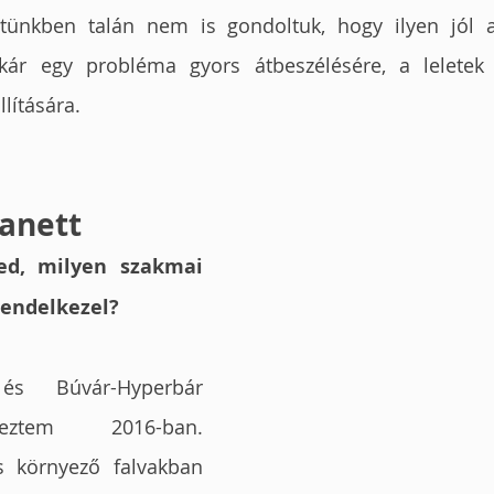
etünkben talán nem is gondoltuk, hogy ilyen jól a
akár egy probléma gyors átbeszélésére, a leletek 
llítására. 
sanett
ed, milyen szakmai 
rendelkezel?
és Búvár-Hyperbár 
eztem 2016-ban. 
 környező falvakban 