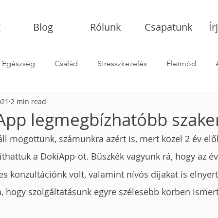
g
Blog
Rólunk
Csapatunk
Ír
Egészség
Család
Stresszkezelés
Életmód
021
2 min read
Hogyan válassz pszichológust
App legmegbízhatóbb szak
áll mögöttünk, számunkra azért is, mert közel 2 év elő
íthattuk a DokiApp-ot.
Büszkék vagyunk rá, hogy az é
s konzultációnk volt, valamint nívós díjakat is elnyer
a, hogy szolgáltatásunk egyre szélesebb körben ismert