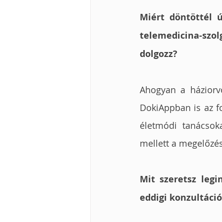
Miért döntöttél ú
telemedicina-szolg
dolgozz?
Ahogyan a háziorv
DokiAppban is az f
életmódi tanácsok
mellett a megelőzésü
Mit szeretsz leg
eddigi konzultáci