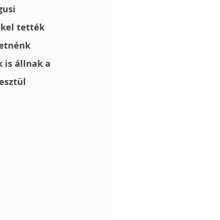
usi 
kel tették 
retnénk 
is állnak a 
esztül 