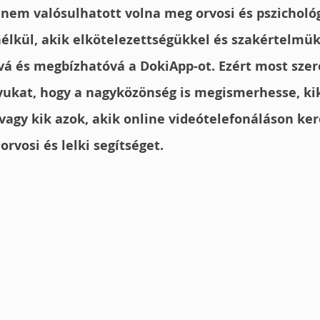
nem valósulhatott volna meg orvosi és pszichológ
élkül, akik elkötelezettségükkel és szakértelmük
vá és megbízhatóvá a DokiApp-ot. Ezért most sze
kat, hogy a nagyközönség is megismerhesse, kik 
vagy kik azok, akik online videótelefonáláson ker
rvosi és lelki segítséget.