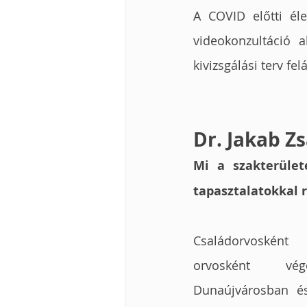
A COVID előtti él
videokonzultáció 
kivizsgálási terv felá
Dr. Jakab Z
Mi a szakterület
tapasztalatokkal 
Családorvosként 
orvosként vég
Dunaújvárosban és