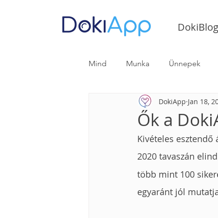
DokiBlo
Mind
Munka
Ünnepek
DokiApp
Jan 18, 2
Gasztroenterológiai útmutató
Ők a Doki
Kivételes esztendő 
2020 tavaszán elind
több mint 100 sikere
egyaránt jól mutatj