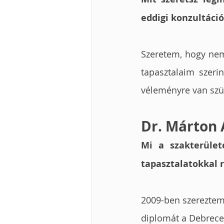
eddigi konzultáci
Szeretem, hogy nem 
tapasztalaim szeri
véleményre van szük
Dr. Márton 
Mi a szakterület
tapasztalatokkal 
2009-ben szereztem 
diplomát a Debrece