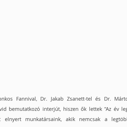
nkos Fannival, Dr. Jakab Zsanett-tel és Dr. Márto
vid bemutatkozó interjút, hiszen ők lettek “Az év l
 elnyert munkatársaink, akik nemcsak a legtöbb