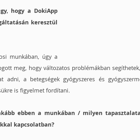
gy, hogy a DokiApp 
áltatásán keresztül 
osi munkában, úgy a 
ogott meg, hogy változatos problémákban segíthetek,
at adni, a betegségek gyógyszeres és gyógyszerme
kre is figyelmet fordítani. 
inkább ebben a munkában / milyen tapasztalata
ókkal kapcsolatban?