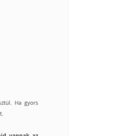
tül. Ha gyors 
t.
id vannak az 