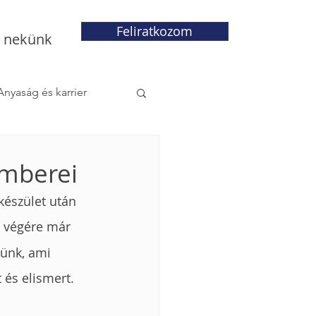
Feliratkozom
j nekünk
Anyaság és karrier
emberei
készület után 
v végére már 
tünk, ami 
 és elismert.