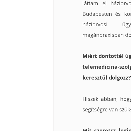
láttam el háziorvos
Budapesten és kör
háziorvosi ügye
magánpraxisban d
Miért döntöttél úg
telemedicina-szol
keresztül dolgozz?
Hiszek abban, hog
segítségre van szük
Mit szeretsz leg