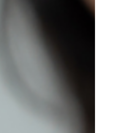
veszteség okozta fájdalom. A köznyelvben
gyakran hallani a „gyászév” kifejezést, mintha
a veszteség fájdalmának lenne határideje.
Pedig a lélek nem a naptár szerint gyógyul .
Polcz Alaine, a magyar tanatológia (a halál és
a gyász tudományos tanulmányozása)
úttörője szerint a gyász nem lezárható,
hanem átalakítható folyamat. Régen a gyászt
rítusok és közösségi