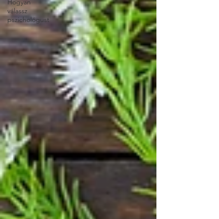
Hogyan
válassz
pszichológust