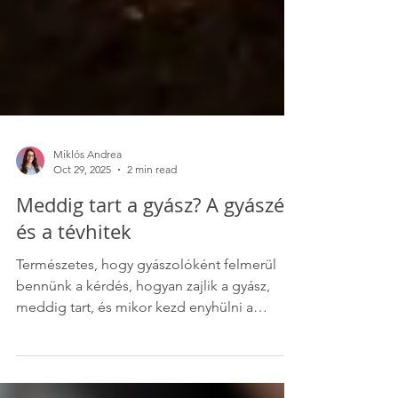
Miklós Andrea
Oct 29, 2025
2 min read
Meddig tart a gyász? A gyászév
és a tévhitek
Természetes, hogy gyászolóként felmerül
bennünk a kérdés, hogyan zajlik a gyász,
meddig tart, és mikor kezd enyhülni a