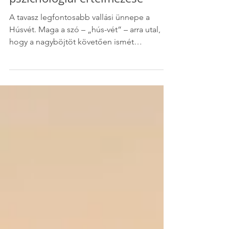
számára? A húsvét
pszichológiai értelmezése
A tavasz legfontosabb vallási ünnepe a
Húsvét. Maga a szó – „hús-vét” – arra utal,
hogy a nagyböjtöt követően ismét
fogyaszthatunk húst. A nagyböjt hat hete a
testi és lelki megtisztulás időszaka. A
katolikus hagyomány szerint a pénteki napok
húsmentesek, de sokan ennél többet is
vállalnak: lemondanak bizonyos ételekről,
italokról vagy más élvezeti szokásokról. A
böjt nemcsak vallási gyakorlat, hanem testi
szempontból is hasznos lehet. Tavasszal a
természet megújulásával együ