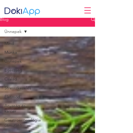
Blog
Ünnepek
Mind
Munka
Ünnepek
Egészség
Család
Stresszkezelés
Életmód
Anyaság és
karrier
Gasztroenterológiai
útmutató