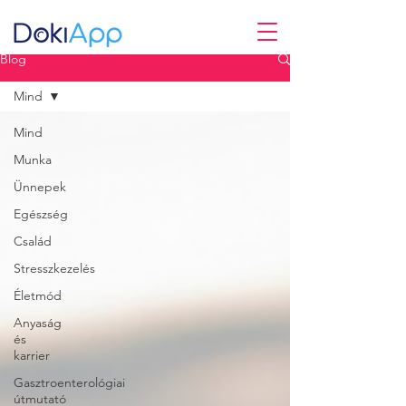
Blog
Mind
Mind
Munka
Ünnepek
Egészség
Család
Stresszkezelés
Életmód
Anyaság
és
karrier
Gasztroenterológiai
útmutató