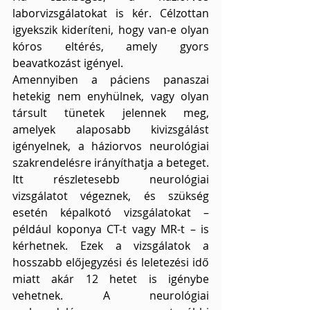
laborvizsgálatokat is kér. Célzottan 
igyekszik kideríteni, hogy van-e olyan 
kóros eltérés, amely gyors 
beavatkozást igényel.
Amennyiben a páciens panaszai 
hetekig nem enyhülnek, vagy olyan 
társult tünetek jelennek meg, 
amelyek alaposabb kivizsgálást 
igényelnek, a háziorvos neurológiai 
szakrendelésre irányíthatja a beteget. 
Itt részletesebb neurológiai 
vizsgálatot végeznek, és szükség 
esetén képalkotó vizsgálatokat – 
például koponya CT-t vagy MR-t – is 
kérhetnek. Ezek a vizsgálatok a 
hosszabb előjegyzési és leletezési idő 
miatt akár 12 hetet is igénybe 
vehetnek. A neurológiai 