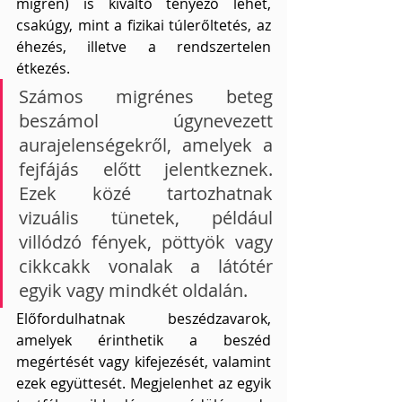
migrén) is kiváltó tényező lehet, 
csakúgy, mint a fizikai túlerőltetés, az 
éhezés, illetve a rendszertelen 
étkezés.
Számos migrénes beteg 
beszámol úgynevezett 
aurajelenségekről, amelyek a 
fejfájás előtt jelentkeznek. 
Ezek közé tartozhatnak 
vizuális tünetek, például 
villódzó fények, pöttyök vagy 
cikkcakk vonalak a látótér 
egyik vagy mindkét oldalán. 
Előfordulhatnak beszédzavarok, 
amelyek érinthetik a beszéd 
megértését vagy kifejezését, valamint 
ezek együttesét. Megjelenhet az egyik 