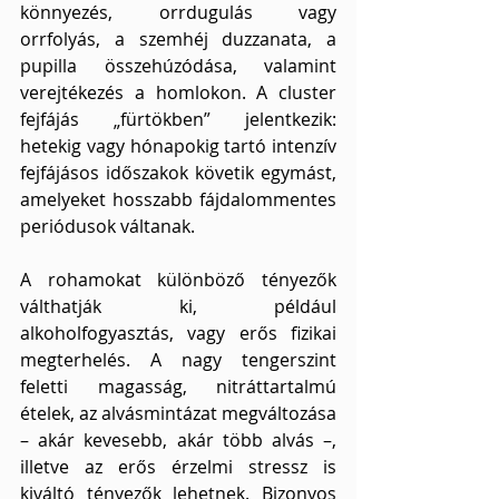
könnyezés, orrdugulás vagy 
orrfolyás, a szemhéj duzzanata, a 
pupilla összehúzódása, valamint 
verejtékezés a homlokon. A cluster 
fejfájás „fürtökben” jelentkezik: 
hetekig vagy hónapokig tartó intenzív 
fejfájásos időszakok követik egymást, 
amelyeket hosszabb fájdalommentes 
periódusok váltanak.
A rohamokat különböző tényezők 
válthatják ki, például 
alkoholfogyasztás, vagy erős fizikai 
megterhelés. A nagy tengerszint 
feletti magasság, nitráttartalmú 
ételek, az alvásmintázat megváltozása 
– akár kevesebb, akár több alvás –, 
illetve az erős érzelmi stressz is 
kiváltó tényezők lehetnek. Bizonyos 