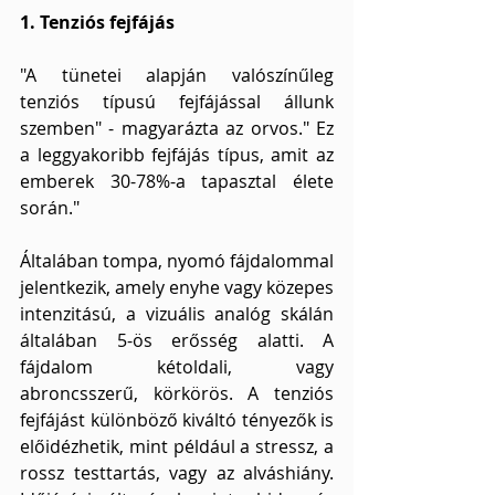
1. Tenziós fejfájás
"A tünetei alapján valószínűleg 
tenziós típusú fejfájással állunk 
szemben" - magyarázta az orvos." Ez 
a leggyakoribb fejfájás típus, amit az 
emberek 30-78%-a tapasztal élete 
során."
Általában tompa, nyomó fájdalommal 
jelentkezik, amely enyhe vagy közepes 
intenzitású, a vizuális analóg skálán 
általában 5-ös erősség alatti. A 
fájdalom kétoldali, vagy 
abroncsszerű, körkörös. A tenziós 
fejfájást különböző kiváltó tényezők is 
előidézhetik, mint például a stressz, a 
rossz testtartás, vagy az alváshiány. 