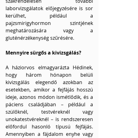
szakrendelésen további 
laborvizsgálatok előjegyzésére is sor 
kerülhet, például a 
pajzsmirigyhormon szintjének 
meghatározására vagy a 
gluténérzékenység szűrésére.
Mennyire sürgős a kivizsgálás?
A háziorvos elmagyarázta Hédinek, 
hogy három hónapon belüli 
kivizsgálás elegendő azokban az 
esetekben, amikor a fejfájás hosszú 
ideje, azonos módon ismétlődik, és a 
páciens családjában – például a 
szülőknél, testvéreknél vagy 
unokatestvéreknél – is rendszeresen 
előfordul hasonló típusú fejfájás. 
Amennyiben a fájdalom enyhe vagy 