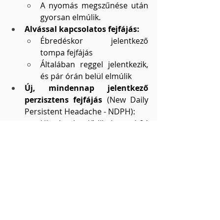
A nyomás megszűnése után 
gyorsan elmúlik.
Alvással kapcsolatos fejfájás:
Ébredéskor jelentkező 
tompa fejfájás
Általában reggel jelentkezik, 
és pár órán belül elmúlik
Új, mindennap jelentkező 
perzisztens fejfájás
 (New Daily 
Persistent Headache - NDPH):
Hirtelen kezdődik és napi 24 
órában folyamatosan fennáll
Három hónapnál tovább, 
gyakran évekig tart.
Hédi diagnózisa és a tanulságok
A kivizsgálás és az egy hónapig 
vezetett fejfájásnapló alapján 