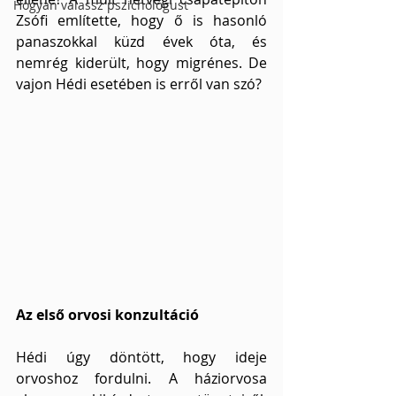
Hogyan válassz pszichológust
Zsófi említette, hogy ő is hasonló 
panaszokkal küzd évek óta, és 
nemrég kiderült, hogy migrénes. De 
vajon Hédi esetében is erről van szó?
Az első orvosi konzultáció
Hédi úgy döntött, hogy ideje 
orvoshoz fordulni. A háziorvosa 