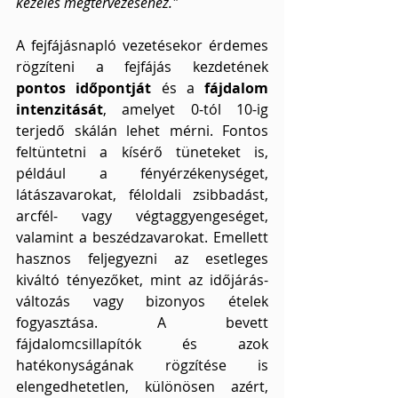
kezelés megtervezéséhez."
A fejfájásnapló vezetésekor érdemes 
rögzíteni a fejfájás kezdetének
pontos időpontját 
és a 
fájdalom 
intenzitását
, amelyet 0-tól 10-ig 
terjedő skálán lehet mérni. Fontos 
feltüntetni a kísérő tüneteket is, 
például a fényérzékenységet, 
látászavarokat, féloldali zsibbadást, 
arcfél- vagy végtaggyengeséget, 
valamint a beszédzavarokat. Emellett 
hasznos feljegyezni az esetleges 
kiváltó tényezőket, mint az időjárás-
változás vagy bizonyos ételek 
fogyasztása. A bevett 
fájdalomcsillapítók és azok 
hatékonyságának rögzítése is 
elengedhetetlen, különösen azért, 