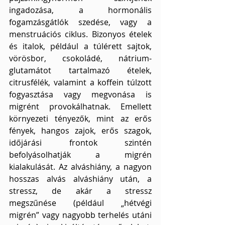
ingadozása, a hormonális 
fogamzásgátlók szedése, vagy a 
menstruációs ciklus. Bizonyos ételek 
és italok, például a túlérett sajtok, 
vörösbor, csokoládé, nátrium-
glutamátot tartalmazó ételek, 
citrusfélék, valamint a koffein túlzott 
fogyasztása vagy megvonása is 
migrént provokálhatnak. Emellett 
környezeti tényezők, mint az erős 
fények, hangos zajok, erős szagok, 
időjárási frontok szintén 
befolyásolhatják a migrén 
kialakulását. Az alváshiány, a nagyon 
hosszas alvás alváshiány után, a 
stressz, de akár a stressz 
megszűnése (például „hétvégi 
migrén” vagy nagyobb terhelés utáni 