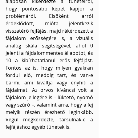
alaposan kikérdezte a tüneteiről, 
hogy pontosabb képet kapjon a 
problémáról. Elsőként arról 
érdeklődött, mióta jelentkezik 
visszatérő fejfájás, majd rákérdezett a 
fájdalom erősségére is, a vizuális 
analóg skála segítségével, ahol 0 
jelenti a fájdalommentes állapotot, és 
10 a kibírhatatlanul erős fejfájást. 
Fontos az is, hogy milyen gyakran 
fordul elő, meddig tart, és van-e 
bármi, ami kiváltja vagy enyhíti a 
fájdalmat. Az orvos kíváncsi volt a 
fájdalom jellegére is – lüktető, nyomó 
vagy szúró –, valamint arra, hogy a fej 
melyik részén érezhető leginkább. 
Végül megkérdezte, társulnak-e a 
fejfájáshoz egyéb tünetek is.