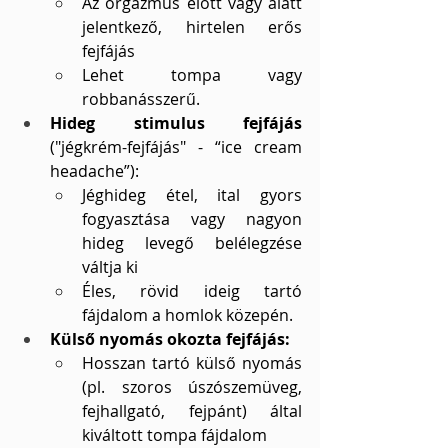
Az orgazmus előtt vagy alatt 
jelentkező, hirtelen erős 
fejfájás
Lehet tompa vagy 
robbanásszerű.
Hideg stimulus fejfájás
("jégkrém-fejfájás" - “ice cream 
headache”):
Jéghideg étel, ital gyors 
fogyasztása vagy nagyon 
hideg levegő belélegzése 
váltja ki
Éles, rövid ideig tartó 
fájdalom a homlok közepén.
Külső nyomás okozta fejfájás:
Hosszan tartó külső nyomás 
(pl. szoros úszószemüveg, 
fejhallgató, fejpánt) által 
kiváltott tompa fájdalom