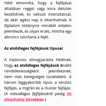
Hédi elmondta, hogy a fejfájásai 
általában reggel vagy kora délután 
kezdődnek, és változó intenzitással, 
de akár egész nap is eltarthatnak. A 
fájdalom többnyire mindkét oldalon 
jelentkezik, és olyan érzés, mintha egy 
abroncs szorítaná a fejét.
Az elsődleges fejfájások típusai
A háziorvos elmagyarázta Hédinek, 
hogy
 az elsődleges fejfájások ö
nálló 
rendellenességként jelentkeznek, 
nem más betegségek tüneteként. A 
három leggyakoribb típus: a tenziós 
fejfájás, a migrén és a cluster fejfájás. 
(A 
másodlagos fejfájásokról
 pedig 
itt 
olvashatsz bővebben
.)