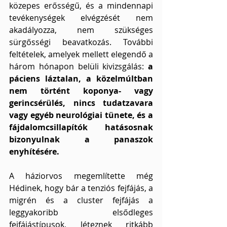
közepes erősségű, és a mindennapi 
tevékenységek elvégzését nem 
akadályozza, nem szükséges 
sürgősségi beavatkozás. További 
feltételek, amelyek mellett elegendő a 
három hónapon belüli kivizsgálás: 
a 
páciens láztalan, a közelmúltban 
nem történt koponya- vagy 
gerincsérülés, nincs tudatzavara 
vagy egyéb neurológiai tünete, és a 
fájdalomcsillapítók hatásosnak 
bizonyulnak a panaszok 
enyhítésére.
A háziorvos megemlítette még 
Hédinek, hogy bár a tenziós fejfájás, a 
migrén és a cluster fejfájás a 
leggyakoribb elsődleges 
fejfájástípusok, léteznek ritkább 