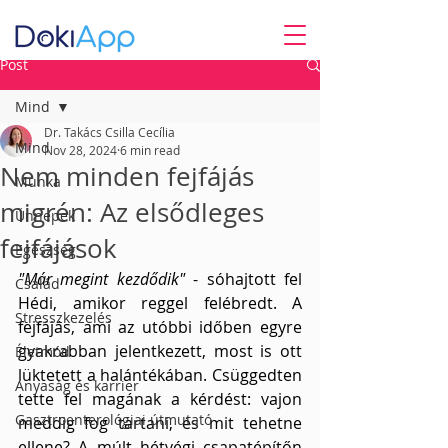
Post
Mind
Dr. Takács Csilla Cecília
Mind
Nov 28, 2024
6 min read
Nem minden fejfájás
Munka
migrén: Az elsődleges
Ünnepek
fejfájások
Egészség
"Már megint kezdődik"
 - sóhajtott fel 
Család
Hédi, amikor reggel felébredt. A 
Stresszkezelés
fejfájás, ami az utóbbi időben egyre 
gyakrabban jelentkezett, most is ott 
Életmód
lüktetett a halántékában. Csüggedten 
Anyaság és karrier
tette fel magának a kérdést: vajon 
Gasztroenterológiai útmutató
meddig fog tartani, és mit tehetne 
ellene? A múlt hétvégi csapatépítőn 