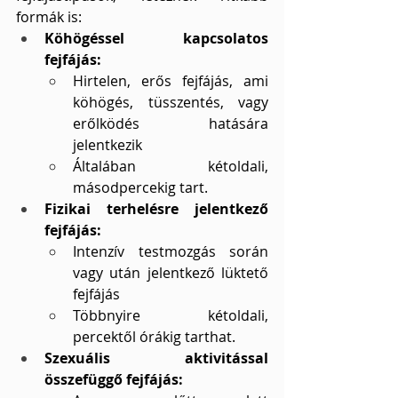
formák is:
Köhögéssel kapcsolatos 
fejfájás:
Hirtelen, erős fejfájás, ami 
köhögés, tüsszentés, vagy 
erőlködés hatására 
jelentkezik
Általában kétoldali, 
másodpercekig tart.
Fizikai terhelésre jelentkező 
fejfájás:
Intenzív testmozgás során 
vagy után jelentkező lüktető 
fejfájás
Többnyire kétoldali, 
percektől órákig tarthat.
Szexuális aktivitással 
összefüggő fejfájás: