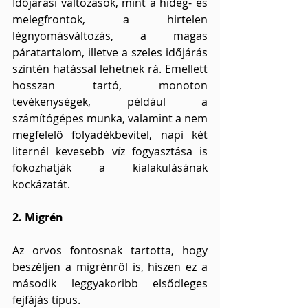
Időjárási változások, mint a hideg- és 
melegfrontok, a hirtelen 
légnyomásváltozás, a magas 
páratartalom, illetve a szeles időjárás 
szintén hatással lehetnek rá. Emellett 
hosszan tartó, monoton 
tevékenységek, például a 
számítógépes munka, valamint a nem 
megfelelő folyadékbevitel, napi két 
liternél kevesebb víz fogyasztása is 
fokozhatják a kialakulásának 
kockázatát.
2. Migrén
Az orvos fontosnak tartotta, hogy 
beszéljen a migrénről is, hiszen ez a 
második leggyakoribb elsődleges 
fejfájás típus.