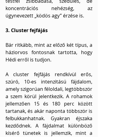
testfél zsibbadása, szédülés, de 
koncentrációs nehézség, az 
úgynevezett „ködös agy” érzése is.
3. Cluster fejfájás
Bár ritkább, mint az előző két típus, a 
háziorvos fontosnak tartotta, hogy 
Hédi erről is tudjon.
A cluster fejfájás rendkívül erős, 
szúró, 10-es intenzitású fájdalom, 
amely szigorúan féloldali, legtöbbször 
a szem körül jelentkezik. A rohamok 
jellemzően 15 és 180 perc között 
tartanak, és akár naponta többször is 
felbukkanhatnak. Gyakran éjszaka 
kezdődnek. A fájdalmat különböző 
kísérő tünetek is jellemzik, mint a 