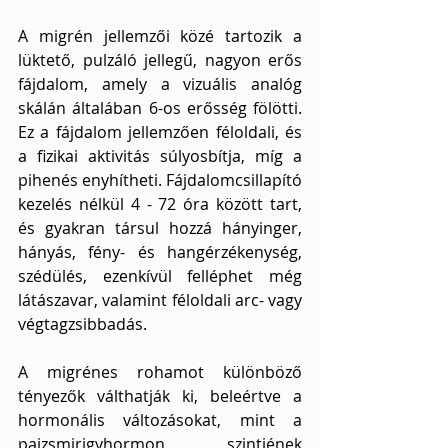
A migrén jellemzői közé tartozik a 
lüktető, pulzáló jellegű, nagyon erős 
fájdalom, amely a vizuális analóg 
skálán általában 6-os erősség fölötti. 
Ez a fájdalom jellemzően féloldali, és 
a fizikai aktivitás súlyosbítja, míg a 
pihenés enyhítheti. Fájdalomcsillapító 
kezelés nélkül 4 - 72 óra között tart, 
és gyakran társul hozzá hányinger, 
hányás, fény- és hangérzékenység, 
szédülés, ezenkívül felléphet még 
látászavar, valamint féloldali arc- vagy 
végtagzsibbadás.
A migrénes rohamot különböző 
tényezők válthatják ki, beleértve a 
hormonális változásokat, mint a 
pajzsmirigyhormon szintjének 