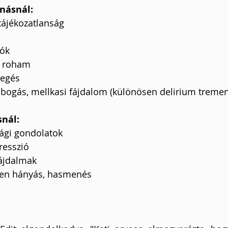
násnál:
tájékozatlanság
iók
s roham
megés
obogás, mellkasi fájdalom (különösen delirium tremen
nál:
ági gondolatok
resszió
fájdalmak
len hányás, hasmenés