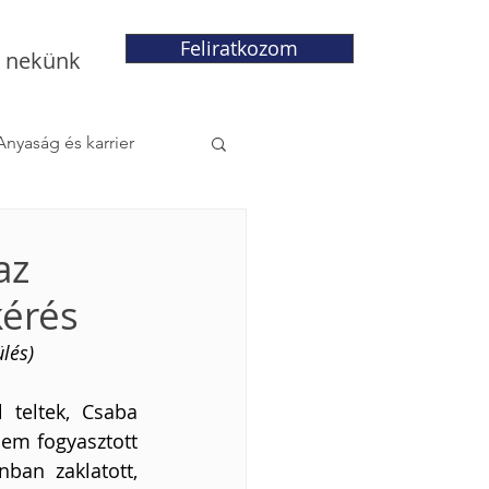
Feliratkozom
j nekünk
Anyaság és karrier
az
kérés
lés)
teltek, Csaba 
em fogyasztott 
ban zaklatott, 