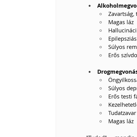
Alkoholmegvo
Zavartság, 
Magas láz
Hallucinác
Epilepsziá
Súlyos re
Erős szívd
Drogmegvonás
Öngyilkoss
Súlyos dep
Erős testi 
Kezelhetet
Tudatzavar
Magas láz