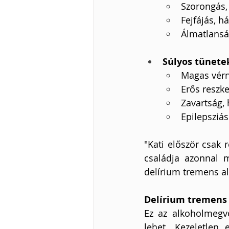
Szorongás,
Fejfájás, h
Álmatlans
Súlyos tünetek
Magas vérn
Erős reszke
Zavartság, 
Epilepsziá
"Kati először csak r
családja azonnal m
delírium tremens ala
Delírium tremens
Ez az alkoholmegvo
lehet. Kezeletlen