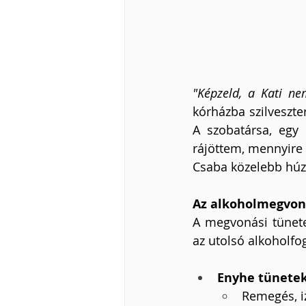
"Képzeld, a Kati ne
kórházba szilveszt
A szobatársa, egy 
rájöttem, mennyire 
Csaba közelebb húz
Az alkoholmegvon
A megvonási tünete
az utolsó alkoholfo
Enyhe tünetek 
Remegés, i