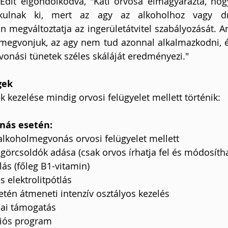
dit elgondolkodva, "Kati orvosa elmagyarázta, hog
akulnak ki, mert az agy az alkoholhoz vagy dr
 megváltoztatja az ingerületátvitel szabályozását. Am
 megvonjuk, az agy nem tud azonnal alkalmazkodni, é
vonási tünetek széles skáláját eredményezi."
gek
 kezelése mindig orvosi felügyelet mellett történik:
nás esetén:
alkoholmegvonás orvosi felügyelet mellett
görcsoldók adása (csak orvos írhatja fel és módosítha
ás (főleg B1-vitamin)
s elektrolitpótlás
tén átmeneti intenzív osztályos kezelés
iai támogatás
ciós program