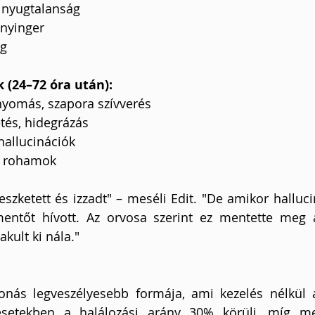
 nyugtalanság
ányinger
ág
 (24–72 óra után):
yomás, szapora szívverés
tés, hidegrázás
hallucinációk
s rohamok
eszketett és izzadt" – meséli Edit. "De amikor hallucin
entőt hívott. Az orvosa szerint ez mentette meg az
kult ki nála."
nás legveszélyesebb formája, ami kezelés nélkül ak
 esetekben a halálozási arány 30% körüli, míg meg