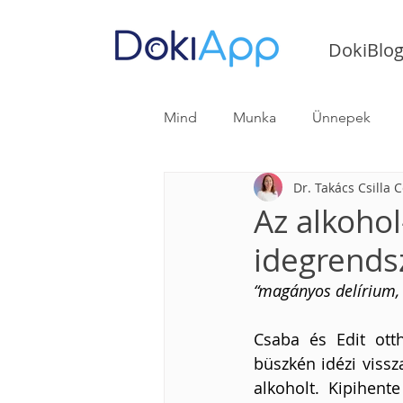
DokiBlo
Mind
Munka
Ünnepek
Dr. Takács Csilla C
Gasztroenterológiai útmutató
Az alkoho
idegrendsz
“magányos delírium, 
Csaba és Edit ott
büszkén idézi vissz
alkoholt. Kipihente