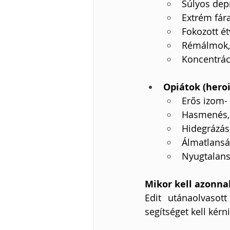
Súlyos dep
Extrém fár
Fokozott é
Rémálmok,
Koncentrác
Opiátok (heroi
Erős izom-
Hasmenés,
Hidegrázás,
Álmatlans
Nyugtalans
Mikor kell azonna
Edit utánaolvasot
segítséget kell kérni