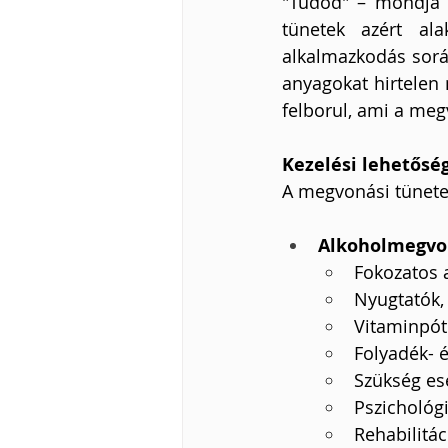
"Tudod" – mondja E
tünetek azért al
alkalmazkodás során
anyagokat hirtelen
felborul, ami a meg
Kezelési lehetősé
A megvonási tünetek
Alkoholmegvo
Fokozatos 
Nyugtatók, 
Vitaminpótl
Folyadék- é
Szükség ese
Pszichológ
Rehabilitá