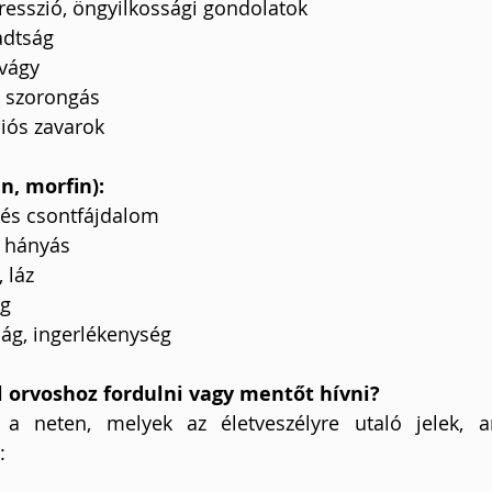
resszió, öngyilkossági gondolatok
adtság
tvágy
 szorongás
iós zavarok
n, morfin):
 és csontfájdalom
 hányás
 láz
ág
ág, ingerlékenység
l orvoshoz fordulni vagy mentőt hívni?
t a neten, melyek az életveszélyre utaló jelek, a
: