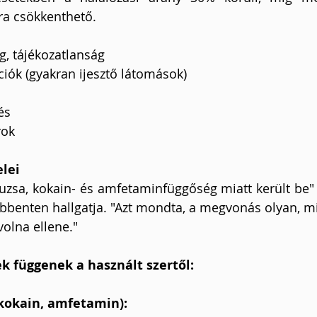
ra csökkenthető. 
g, tájékozatlanság
ciók (gyakran ijesztő látomások)
és
rok
lei
uzsa, kokain- és amfetaminfüggőség miatt került be" – 
enten hallgatja. "Azt mondta, a megvonás olyan, min
volna ellene."
k függenek a használt szertől:
kokain, amfetamin):