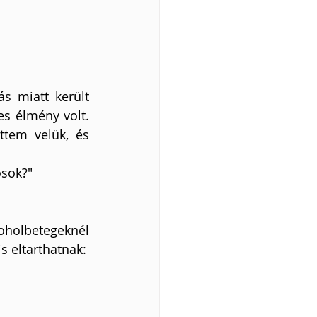
s miatt került 
s élmény volt. 
tem velük, és 
osok?"
oholbetegeknél 
s eltarthatnak: