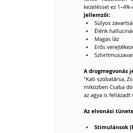
kezeléssel ez 1–4%-
Jellemzői:
Súlyos zavartsá
Élénk halluciná
Magas láz
Erős verejtékez
Szívritmuszava
A drogmegvonás je
"Kati szobatársa, Zs
miközben Csaba döbb
az agya is fellázadt 
Az elvonási tünete
Stimulánsok (