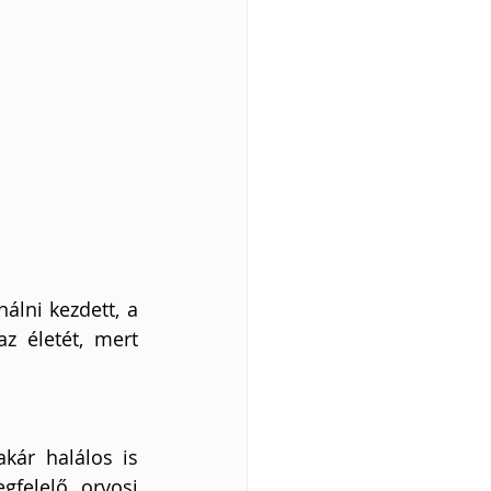
álni kezdett, a 
 életét, mert 
ár halálos is 
felelő orvosi 