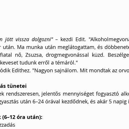
m jött vissza dolgozni" 
– kezdi Edit. "Alkoholmegvoná
er után. Ma munka után meglátogattam, és döbbenete
fiatal nő, Zsuzsa, drogmegvonással küzd. Beszélget
keveset tudunk erről a témáról."
ódik Edithez. "Nagyon sajnálom. Mit mondtak az orv
ás tünetei
k rendszeresen, jelentős mennyiséget fogyasztó alk
gyasztás után 6–24 órával kezdődnek, és akár 5 napig i
(6–12 óra után):
zzadás