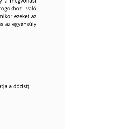
y a megvonási 
ogokhoz való 
ikor ezeket az 
s az egyensúly 
tja a dózist)