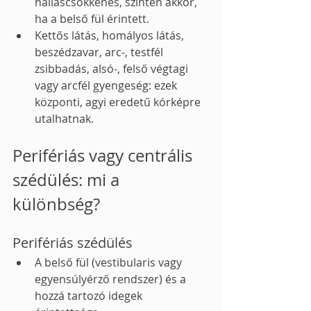
halláscsökkenés, szintén akkor, 
ha a belső fül érintett.
Kettős látás, homályos látás, 
beszédzavar, arc-, testfél 
zsibbadás, alsó-, felső végtagi 
vagy arcfél gyengeség: ezek 
központi, agyi eredetű kórképre 
utalhatnak.
Perifériás vagy centrális 
szédülés: mi a 
különbség?
Perifériás szédülés
A belső fül (vestibularis vagy 
egyensúlyérző rendszer) és a 
hozzá tartozó idegek 