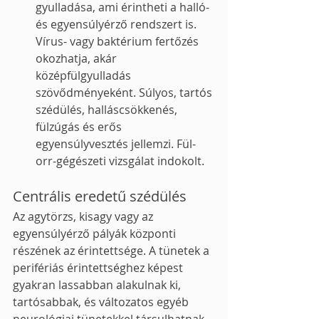
gyulladása, ami érintheti a halló- 
és egyensúlyérző rendszert is. 
Vírus- vagy baktérium fertőzés 
okozhatja, akár 
középfülgyulladás 
szövődményeként. Súlyos, tartós 
szédülés, halláscsökkenés, 
fülzúgás és erős 
egyensúlyvesztés jellemzi. Fül-
orr-gégészeti vizsgálat indokolt.
Centrális eredetű szédülés
Az agytörzs, kisagy vagy az 
egyensúlyérző pályák központi 
részének az érintettsége. A tünetek a 
perifériás érintettséghez képest 
gyakran lassabban alakulnak ki, 
tartósabbak, és változatos egyéb 
neurológiai tünetekkel társulhatnak, 