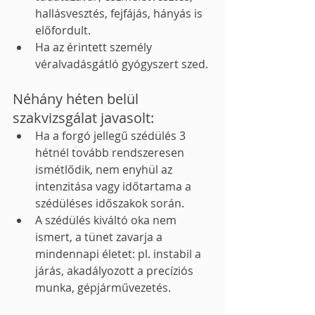
hallásvesztés, fejfájás, hányás is 
előfordult.
Ha az érintett személy 
véralvadásgátló gyógyszert szed.
Néhány héten belül 
szakvizsgálat javasolt:
Ha a forgó jellegű szédülés 3 
hétnél tovább rendszeresen 
ismétlődik, nem enyhül az 
intenzitása vagy időtartama a 
szédüléses időszakok során.
A szédülés kiváltó oka nem 
ismert, a tünet zavarja a 
mindennapi életet: pl. instabil a 
járás, akadályozott a precíziós 
munka, gépjárművezetés.