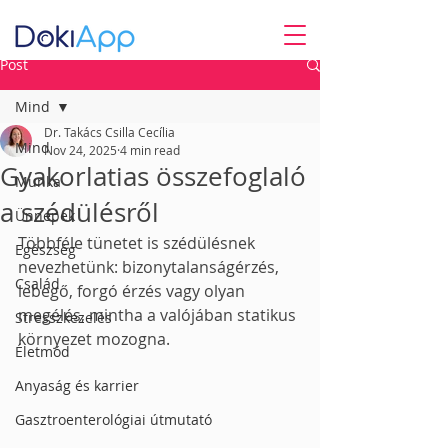
Post
Mind
Dr. Takács Csilla Cecília
Mind
Nov 24, 2025
4 min read
Gyakorlatias összefoglaló
Munka
a szédülésről
Ünnepek
Többféle tünetet is szédülésnek 
Egészség
nevezhetünk: bizonytalanságérzés, 
Család
lebegő, forgó érzés vagy olyan 
megélés, mintha a valójában statikus 
Stresszkezelés
környezet mozogna.
Életmód
Anyaság és karrier
Gasztroenterológiai útmutató