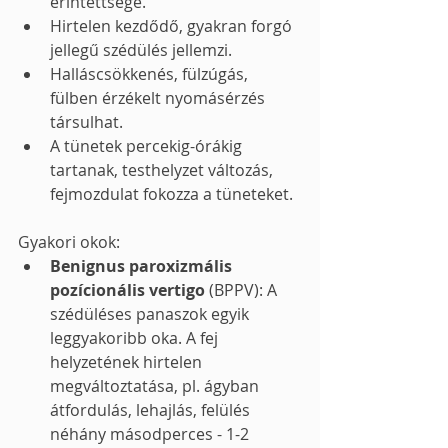
érintettsége.
Hirtelen kezdődő, gyakran forgó 
jellegű szédülés jellemzi.
Halláscsökkenés, fülzúgás, 
fülben érzékelt nyomásérzés 
társulhat.
A tünetek percekig-órákig 
tartanak, testhelyzet változás, 
fejmozdulat fokozza a tüneteket.
Gyakori okok:
Benignus paroxizmális 
pozícionális vertigo
 (BPPV): A 
szédüléses panaszok egyik 
leggyakoribb oka. A fej 
helyzetének hirtelen 
megváltoztatása, pl. ágyban 
átfordulás, lehajlás, felülés 
néhány másodperces - 1-2 