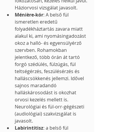
fokozatosan, kezelés nélkül javul. 
Háziorvosi vizsgálat javasolt.
Ménière-kór
: A belső fül 
ismeretlen eredetű 
folyadékháztartás zavara miatt 
alakul ki, ami nyomásingadozást 
okoz a halló- és egyensúlyérző 
szervben. Rohamokban 
jelentkező, több órán át tartó 
forgó szédülés, fülzúgás, fül 
teltségérzés, feszülésérzés és 
halláscsökkenés jellemzi. Idővel 
sajnos maradandó 
halláskárosodást is okozhat 
orvosi kezelés mellett is. 
Neurológiai és fül-orr-gégészeti 
(audiológiai) szakvizsgálat is 
javasolt.
Labirintitisz
: a belső fül 