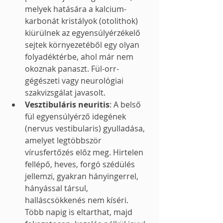
melyek hatására a kalcium-
karbonát kristályok (otolithok) 
kiürülnek az egyensúlyérzékelő 
sejtek környezetéből egy olyan 
folyadéktérbe, ahol már nem 
okoznak panaszt. Fül-orr-
gégészeti vagy neurológiai 
szakvizsgálat javasolt.
Vesztibuláris neuritis
: A belső 
fül egyensúlyérző idegének 
(nervus vestibularis) gyulladása, 
amelyet legtöbbször 
vírusfertőzés előz meg. Hirtelen 
fellépő, heves, forgó szédülés 
jellemzi, gyakran hányingerrel, 
hányással társul, 
halláscsökkenés nem kíséri. 
Több napig is eltarthat, majd 