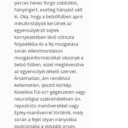
perces heves forgó szédülést, 
hányingert, esetleg hányást vált 
ki. Oka, hogy a belsőfülben apró 
mészkristályok kerülnek az 
egyensúlyérző sejtek 
környezetében lévő víztiszta 
folyadékba és a fej mozgatása 
során ellentmondásos 
mozgásinformációkat okoznak a 
belső fülben, ezzel megtévesztve 
az egyensúlyérzékelő szervet. 
Ártalmatlan, ám rendkívül 
kellemetlen, ijesztő kórkép. 
Kezelése Fül-orr-gégészeten vagy 
neurológiai szakrendelésen ún. 
repozíciós manőverekkel vagy 
Epley-manőverrel történik, mely 
során a fejet olyan irányokba 
pozicionálja a vizsgáló orvos, 