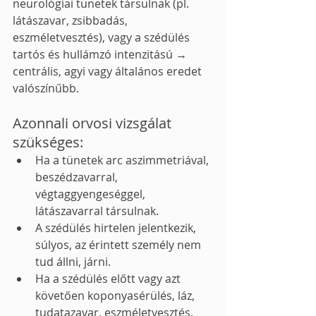
neurológiai tünetek társulnak (pl. 
látászavar, zsibbadás, 
eszméletvesztés), vagy a szédülés 
tartós és hullámzó intenzitású → 
centrális, agyi vagy általános eredet 
valószínűbb.
Azonnali orvosi vizsgálat 
szükséges:
Ha a tünetek arc aszimmetriával, 
beszédzavarral, 
végtaggyengeséggel, 
látászavarral társulnak.
A szédülés hirtelen jelentkezik, 
súlyos, az érintett személy nem 
tud állni, járni.
Ha a szédülés előtt vagy azt 
követően koponyasérülés, láz, 
tudatazavar, eszméletvesztés, 