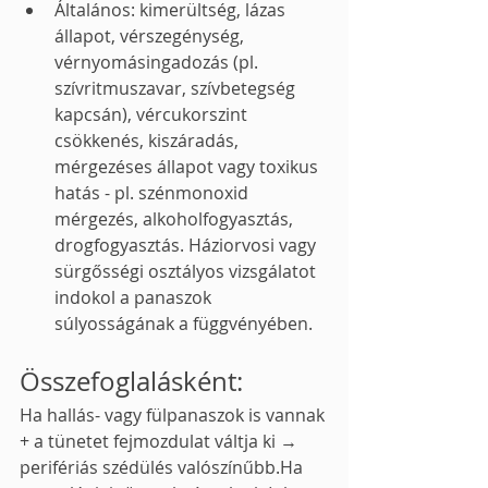
Általános: kimerültség, lázas 
állapot, vérszegénység, 
vérnyomásingadozás (pl. 
szívritmuszavar, szívbetegség 
kapcsán), vércukorszint 
csökkenés, kiszáradás, 
mérgezéses állapot vagy toxikus 
hatás - pl. szénmonoxid 
mérgezés, alkoholfogyasztás, 
drogfogyasztás. Háziorvosi vagy 
sürgősségi osztályos vizsgálatot 
indokol a panaszok 
súlyosságának a függvényében.
Összefoglalásként:
Ha hallás- vagy fül­panaszok is vannak 
+ a tünetet fejmozdulat váltja ki → 
perifériás szédülés valószínűbb.Ha 