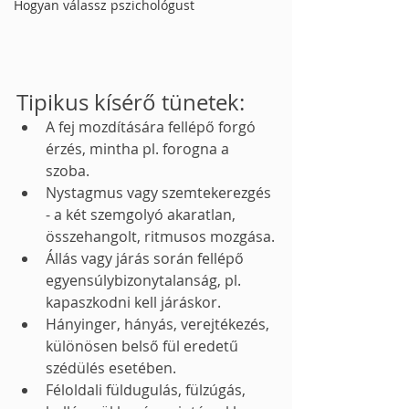
Hogyan válassz pszichológust
Tipikus kísérő tünetek:
A fej mozdítására fellépő forgó 
érzés, mintha pl. forogna a 
szoba.
Nystagmus vagy szemtekerezgés 
- a két szemgolyó akaratlan, 
összehangolt, ritmusos mozgása.
Állás vagy járás során fellépő 
egyensúlybizonytalanság, pl. 
kapaszkodni kell járáskor.
Hányinger, hányás, verejtékezés, 
különösen belső fül eredetű 
szédülés esetében.
Féloldali füldugulás, fülzúgás, 