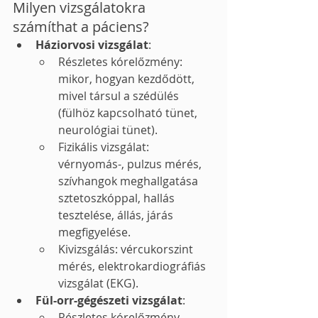
Milyen vizsgálatokra 
számíthat a páciens?
Háziorvosi vizsgálat
:
Részletes kórelőzmény: 
mikor, hogyan kezdődött, 
mivel társul a szédülés 
(fülhöz kapcsolható tünet, 
neurológiai tünet).
Fizikális vizsgálat: 
vérnyomás-, pulzus mérés, 
szívhangok meghallgatása 
sztetoszkóppal, hallás 
tesztelése, állás, járás 
megfigyelése.
Kivizsgálás: vércukorszint 
mérés, elektrokardiográfiás 
vizsgálat (EKG).
Fül-orr-gégészeti vizsgálat
:
Részletes kórelőzmény