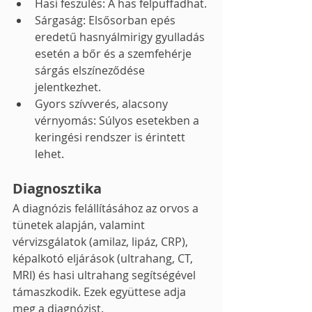
Hasi feszülés: A has felpuffadhat.
Sárgaság: Elsősorban epés 
eredetű hasnyálmirigy gyulladás 
esetén a bőr és a szemfehérje 
sárgás elszíneződése 
jelentkezhet.
Gyors szívverés, alacsony 
vérnyomás: Súlyos esetekben a 
keringési rendszer is érintett 
lehet.
Diagnosztika
A diagnózis felállításához az orvos a 
tünetek alapján, valamint 
vérvizsgálatok (amilaz, lipáz, CRP), 
képalkotó eljárások (ultrahang, CT, 
MRI) és hasi ultrahang segítségével 
támaszkodik. Ezek együttese adja 
meg a diagnózist. 