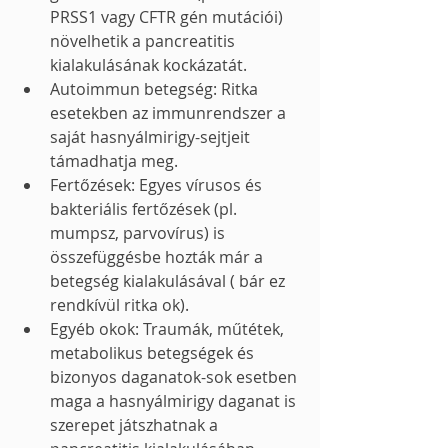
PRSS1 vagy CFTR gén mutációi) 
növelhetik a pancreatitis 
kialakulásának kockázatát.
Autoimmun betegség: Ritka 
esetekben az immunrendszer a 
saját hasnyálmirigy-sejtjeit 
támadhatja meg.
Fertőzések: Egyes vírusos és 
bakteriális fertőzések (pl. 
mumpsz, parvovírus) is 
összefüggésbe hozták már a 
betegség kialakulásával ( bár ez 
rendkívül ritka ok). 
Egyéb okok: Traumák, műtétek, 
metabolikus betegségek és 
bizonyos daganatok-sok esetben 
maga a hasnyálmirigy daganat is 
szerepet játszhatnak a 