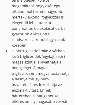
termelődését. Fontos 
megemlíteni, hogy akár egy 
alkalommal történt nagyobb 
mértékű alkohol fogyasztás is 
elegendő lehet az acut 
pancreatitis kialakulásához, bár 
gyakoribb a létrejötte 
rendszeres alkohol fogyasztók 
körében.
Hipertrigliceridémia: A vérben 
lévő trigliceridek (egyfajta zsír) 
magas szintje is kiválthatja a 
betegséget. A magas 
trigliceridszint megváltoztathatja 
a hasnyálmirigy-nedv 
összetételét és fokozhatja az 
enzimaktivitást. Ennek 
hátterében állhat genetikai 
eltérés amely magasabb vérzsír 