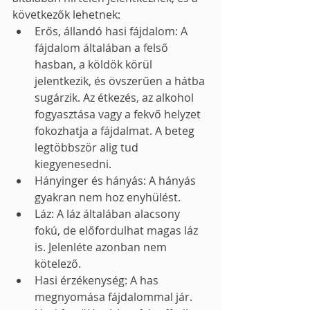
következők lehetnek:
Erős, állandó hasi fájdalom: A 
fájdalom általában a felső 
hasban, a köldök körül 
jelentkezik, és övszerűen a hátba 
sugárzik. Az étkezés, az alkohol 
fogyasztása vagy a fekvő helyzet 
fokozhatja a fájdalmat. A beteg 
legtöbbször alig tud 
kiegyenesedni.
Hányinger és hányás: A hányás 
gyakran nem hoz enyhülést.
Láz: A láz általában alacsony 
fokú, de előfordulhat magas láz 
is. Jelenléte azonban nem 
kötelező.
Hasi érzékenység: A has 
megnyomása fájdalommal jár. 