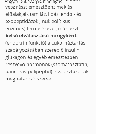
Hogyan válassz pszichológust
vesz részt emésztőenzimek és 
előalakjaik (amiláz, lipáz, endo - és 
exopeptidázok , nukleolítikus 
enzimek) termelésével, másrészt 
belső elválasztású mirigyként 
(endokrin funkció) a cukorháztartás 
szabályozásában szereplő inzulin, 
glükagon és egyéb emésztésben 
részvevő hormonok (szomatosztatin, 
pancreas-polipeptid) elválasztásának 
meghatározó szerve.