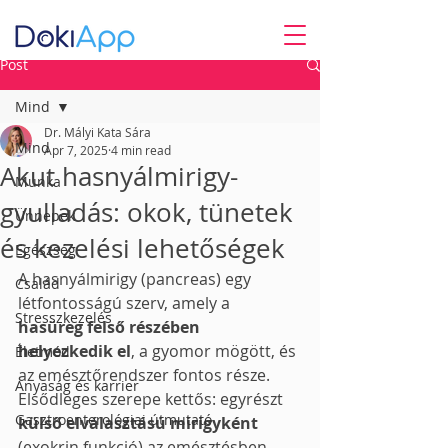
Post
Mind
Dr. Mályi Kata Sára
Mind
Apr 7, 2025
4 min read
Akut hasnyálmirigy-
Munka
gyulladás: okok, tünetek
Ünnepek
és kezelési lehetőségek
Egészség
A hasnyálmirigy (pancreas) egy 
Család
létfontosságú szerv, amely a 
Stresszkezelés
hasüreg felső részében 
helyezkedik el
, a gyomor mögött, és 
Életmód
az emésztőrendszer fontos része. 
Anyaság és karrier
Elsődleges szerepe kettős: egyrészt 
Gasztroenterológiai útmutató
külső elválasztású mirigyként
(exokrin funkció) az emésztésben 