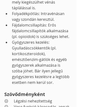
mely kiegészülhet vénás 
táplálással is. 
Folyadékpótlás: Intravénásan 
vagy szondán keresztül.
Fájdalomcsillapítás: Erős 
fájdalomcsillapítók alkalmazása 
(pl. opioidok) is szükséges lehet.
Gyógyszeres kezelés: 
Gyulladáscsökkentők (pl. 
kortikoszteroidok),  
emésztőenzim-gátlók és egyéb 
gyógyszerek alkalmazása is 
szóba jöhet. Bár ilyen jellegű 
gyógyszeres kezelésre a legtöbb 
esetben nem kerül sor.
Szövődményként
☹	Légzési nehezítettség 
☹	Vese funkció károsodás, annak 