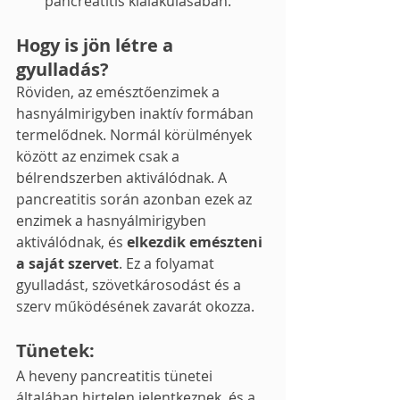
pancreatitis kialakulásában.
Hogy is jön létre a 
gyulladás?
Röviden, az emésztőenzimek a 
hasnyálmirigyben inaktív formában 
termelődnek. Normál körülmények 
között az enzimek csak a 
bélrendszerben aktiválódnak. A 
pancreatitis során azonban ezek az 
enzimek a hasnyálmirigyben 
aktiválódnak, és 
elkezdik emészteni 
a saját szervet
. Ez a folyamat 
gyulladást, szövetkárosodást és a 
szerv működésének zavarát okozza.
Tünetek: 
A heveny pancreatitis tünetei 
általában hirtelen jelentkeznek, és a 