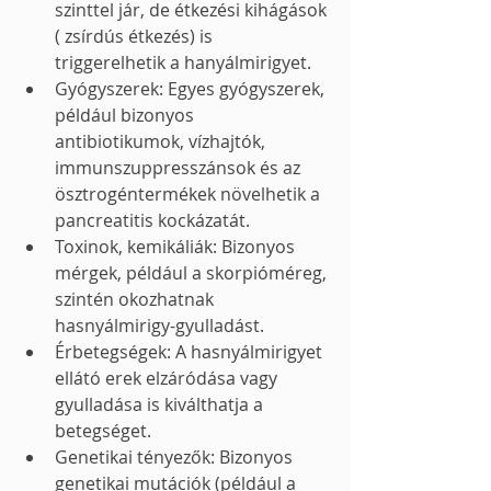
szinttel jár, de étkezési kihágások 
( zsírdús étkezés) is 
triggerelhetik a hanyálmirigyet. 
Gyógyszerek: Egyes gyógyszerek, 
például bizonyos 
antibiotikumok, vízhajtók, 
immunszuppresszánsok és az 
ösztrogéntermékek növelhetik a 
pancreatitis kockázatát.
Toxinok, kemikáliák: Bizonyos 
mérgek, például a skorpióméreg, 
szintén okozhatnak 
hasnyálmirigy-gyulladást.
Érbetegségek: A hasnyálmirigyet 
ellátó erek elzáródása vagy 
gyulladása is kiválthatja a 
betegséget.
Genetikai tényezők: Bizonyos 
genetikai mutációk (például a 