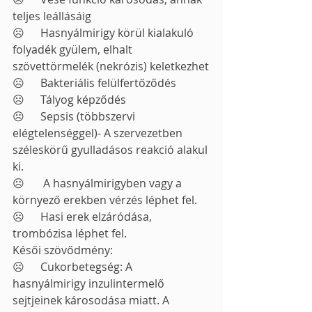
teljes leállásáig
☹	Hasnyálmirigy körül kialakuló 
folyadék gyülem, elhalt 
szövettörmelék (nekrózis) keletkezhet
☹	Bakteriális felülfertőződés
☹	Tályog képződés
☹	Sepsis (többszervi 
elégtelenséggel)- A szervezetben 
széleskörű gyulladásos reakció alakul 
ki.
☹	 A hasnyálmirigyben vagy a 
környező erekben vérzés léphet fel.
☹	Hasi erek elzáródása, 
trombózisa léphet fel. 
Késői szövődmény: 
☹	Cukorbetegség: A 
hasnyálmirigy inzulintermelő 
sejtjeinek károsodása miatt. A 