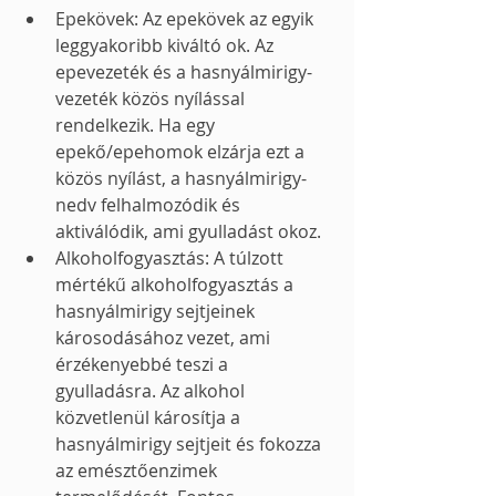
Epekövek: Az epekövek az egyik 
leggyakoribb kiváltó ok. Az 
epevezeték és a hasnyálmirigy-
vezeték közös nyílással 
rendelkezik. Ha egy 
epekő/epehomok elzárja ezt a 
közös nyílást, a hasnyálmirigy-
nedv felhalmozódik és 
aktiválódik, ami gyulladást okoz.
Alkoholfogyasztás: A túlzott 
mértékű alkoholfogyasztás a 
hasnyálmirigy sejtjeinek 
károsodásához vezet, ami 
érzékenyebbé teszi a 
gyulladásra. Az alkohol 
közvetlenül károsítja a 
hasnyálmirigy sejtjeit és fokozza 
az emésztőenzimek 