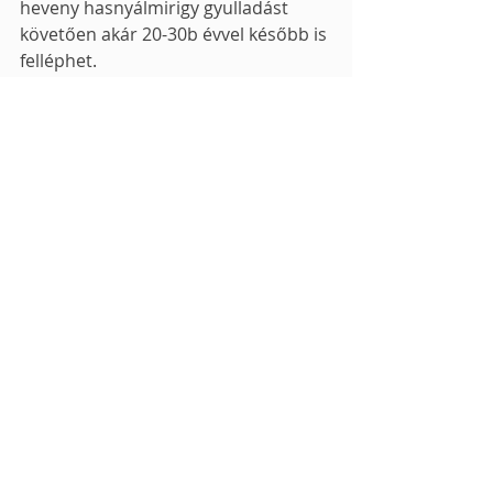
heveny hasnyálmirigy gyulladást 
követően akár 20-30b évvel később is 
felléphet.
☹	Krónikus pancreatitis: Az 
ismételt heveny rohamok krónikus 
betegséghez vezethetnek.
Szövődmények mindig 
kórházban, sok esetben 
intenzív osztályon 
kezelendők! Súlyos 
szövődmények esetén (pl. 
tályogképződés, nekrózis) 
műtét válhat szükségessé, 
mely történhet endoszkópos 
és hagyományos sebészi 
úton, annak típusa és 