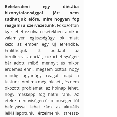
Belekezdeni egy diétába 
bizonytalansággal jár: nem 
tudhatjuk előre, mire hogyan fog 
reagálni a szervezetünk.
 Fokozottan 
igaz lehet ez olyan esetekben, amikor 
valamilyen egészségügyi ok miatt 
kezd az ember egy új étrendbe. 
Említhetjük itt például az 
inzulinrezisztenciát, cukorbetegséget: 
bár adott, miből mennyit és mikor 
érdemes enni, mégsem biztos, hogy 
mindig ugyanúgy reagál majd a 
testünk. Ami ma még jólesett, és nem 
okozott problémát, az holnap lehet, 
hogy másképp fog hatni ránk. Az 
ételek mennyiségén és minőségén túl 
befolyással lehet ránk az aktuális 
lelkiállapotunk, érzelmeink, stressz-