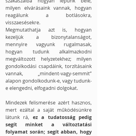
szakaszaiba hogyan lépünk bele, 
milyen elvárásaink vannak, hogyan 
reagálunk a botlásokra, 
visszaesésekre. 
Megmutathatja azt is, hogyan 
kezeljük a bizonytalanságot, 
mennyire vagyunk rugalmasak, 
hogyan tudunk alkalmazkodni 
megváltozott helyzetekhez; milyen 
gondolkodási csapdáink, torzításaink 
vannak, „mindent-vagy-semmit” 
alapon gondolkodunk-e, vagy tudunk-
e elengedni, elfogadni dolgokat. 
Mindezek felismerése azért hasznos, 
mert ezáltal a saját működésünkre 
látunk rá, 
ez a tudatosság pedig 
segít minket a változtatási 
folyamat során; segít abban, hogy 