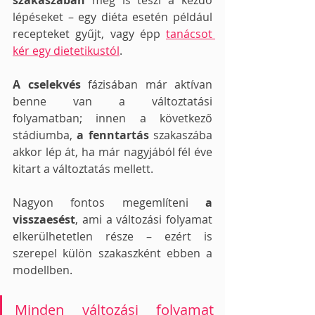
szakaszában
 meg is teszi a kezdő 
lépéseket – egy diéta esetén például 
recepteket gyűjt, vagy épp 
tanácsot 
kér egy dietetikustól
.
A cselekvés
 fázisában már aktívan 
benne van a változtatási 
folyamatban; innen a következő 
stádiumba, 
a fenntartás
 szakaszába 
akkor lép át, ha már nagyjából fél éve 
kitart a változtatás mellett. 
Nagyon fontos megemlíteni 
a 
visszaesést
, ami a változási folyamat 
elkerülhetetlen része – ezért is 
szerepel külön szakaszként ebben a 
modellben. 
Minden változási folyamat 