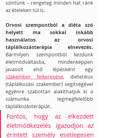
szintünk – rengeteg minden hat ránk 
az ételeken túl is. 
Orvosi szempontból a diéta szó 
helyett ma sokkal inkább 
használatos az orvosi 
táplálkozásterápia elnevezés.
Bármilyen szempontból kezdünk 
életmódváltásba, mindenképpen 
javasolt első lépésként egy 
szakember felkeresése
, dietetikus 
(táplálkozási szakember) segítségével 
egyénre szabottan alakíthatjuk ki a 
számunka legmegfelelőbb 
táplálkozásterápiát.
Fontos, hogy az elkezdett 
életmódkezelés igazodjon az 
érintett személy esetlegesen 