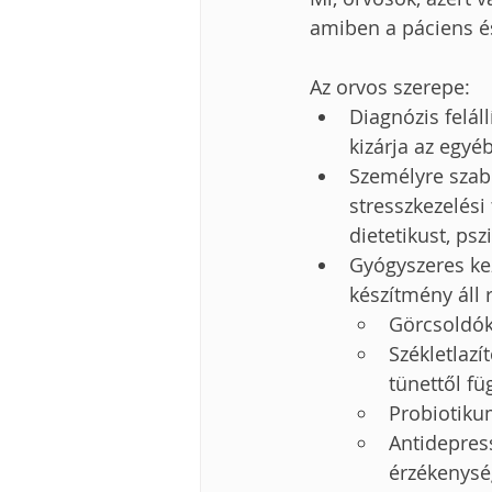
amiben a páciens é
Az orvos szerepe:
Diagnózis felál
kizárja az egyé
Személyre szabo
stresszkezelési
dietetikust, ps
Gyógyszeres kez
készítmény áll 
Görcsoldók
Székletlazí
tünettől fü
Probiotiku
Antidepres
érzékenysé