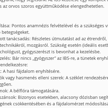
s az orvos szoros együttműködése elengedhetetlen.
lítása: Pontos anamnézis felvételével és a szükséges v
b betegségeket.
tt tanácsadás: Részletes útmutatást ad az étrendről, 
 technikákról, mozgásról. Szükség esetén (ideális eset
zichológust, gyógyszerészt is bevonhat a kezelésbe.
elés: Bár nincs „gyógyszer” az IBS-re, a tünetek enyh
rendelkezésre:
: A hasi fájdalom enyhítésére.
tók vagy hasmenés elleni szerek: A széklet rendezésé
ggően.
mok: A bélflóra támogatására.
szánsok: Bizonyos esetekben, alacsony dózisban segít
gének csökkentésében és a fájdalomérzet módosítás