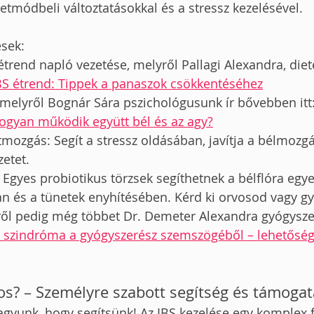
etmódbeli változtatásokkal és a stressz kezelésével.
ések:
étrend napló vezetése, melyről Pallagi Alexandra, diet
BS étrend: Tippek a panaszok csökkentéséhez
 melyről Bognár Sára pszichológusunk ír bővebben itt
Hogyan működik együtt bél és az agy?
mozgás: Segít a stressz oldásában, javítja a bélmozgá
zetet.
Egyes probiotikus törzsek segíthetnek a bélflóra egy
an és a tünetek enyhítésében. Kérd ki orvosod vagy g
ől pedig még többet Dr. Demeter Alexandra gyógyszeré
bél szindróma a gyógyszerész szemszögéből – lehetőség
vos? – Személyre szabott segítség és támoga
vagyunk, hogy segítsünk! Az IBS kezelése egy komplex f