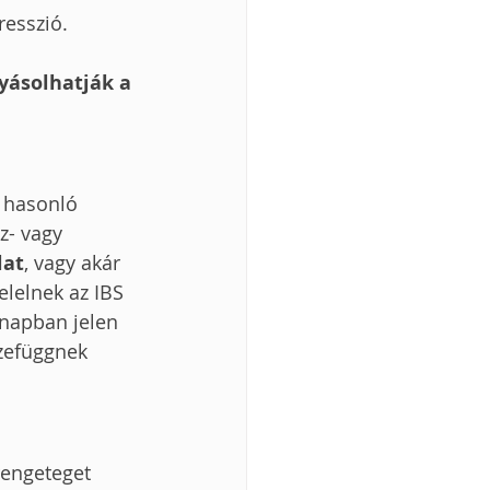
esszió. 
yásolhatják a 
k hasonló 
z- vagy 
lat
, vagy akár 
elelnek az IBS 
napban jelen 
szefüggnek 
rengeteget 