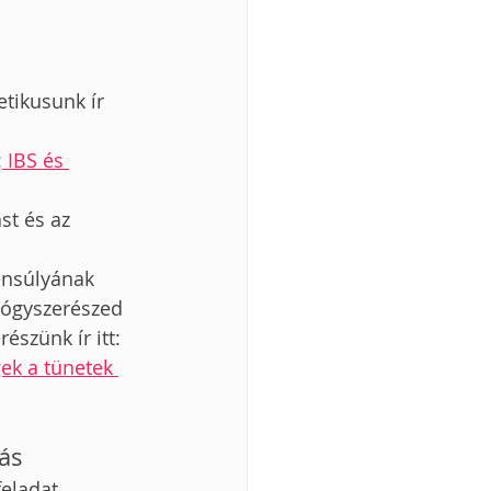
etikusunk ír 
:
 IBS és 
st és az 
ensúlyának 
yógyszerészed 
szünk ír itt: 
ek a tünetek 
tás
eladat, 