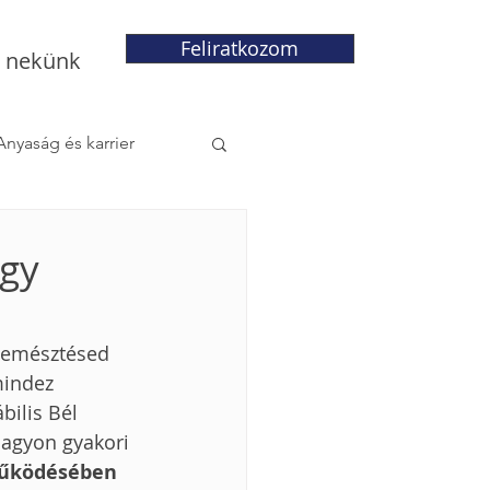
Feliratkozom
j nekünk
Anyaság és karrier
ogy
z emésztésed 
mindez 
bilis Bél 
nagyon gyakori 
működésében 