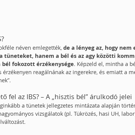
S?
okféle néven emlegették, 
de a lényeg az, hogy nem e
 a tüneteket, hanem a bél és az agy közötti komm
a bél fokozott érzékenysége
. Képzeld el, mintha a b
s érzékenyen reagálnának az ingerekre, és emiatt a m
nek”.
 fel az IBS? – A „hisztis bél” árulkodó jelei
ginkább a tünetek jellegzetes mintázata alapján történ
hagyományos vizsgálatok (pl. Tükrözés, hasi UH, labo
lváltozást.