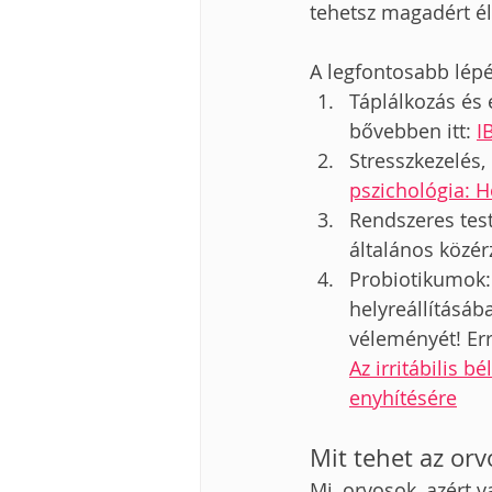
tehetsz magadért él
A legfontosabb lép
Táplálkozás és 
bővebben itt: 
I
Stresszkezelés,
pszichológia: 
Rendszeres test
általános közér
Probiotikumok: 
helyreállításáb
véleményét! Err
Az irritábilis 
enyhítésére
Mit tehet az or
Mi, orvosok, azért 