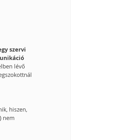
gy szervi 
unikáció 
élben lévő 
egszokottnál 
ik, hiszen, 
r) nem 