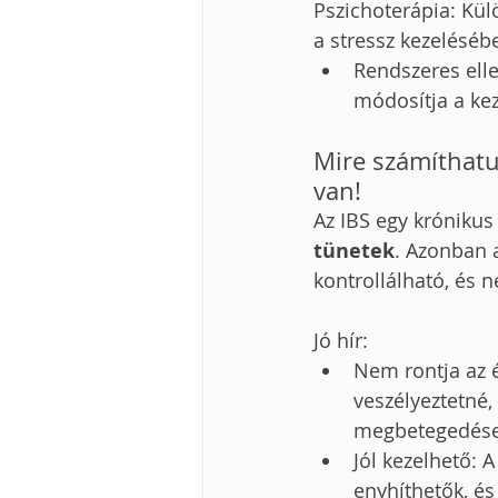
Pszichoterápia: Kül
a stressz kezeléséb
Rendszeres elle
módosítja a kez
Mire számíthatu
van!
Az IBS egy krónikus 
tünetek
. Azonban a
kontrollálható, és 
Jó hír:
Nem rontja az é
veszélyeztetné
megbetegedése
Jól kezelhető: 
enyhíthetők, és