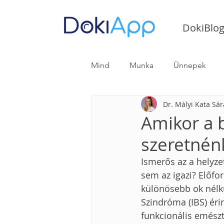
DokiBlo
Mind
Munka
Ünnepek
Dr. Mályi Kata Sár
Gasztroenterológiai útmutató
Amikor a 
szeretnén
Ismerős az a helyzet
sem az igazi? Előfo
különösebb ok nélkül
Szindróma (IBS) éri
funkcionális emésztő