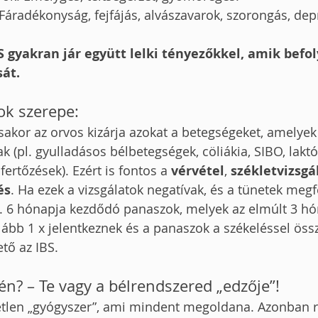
Fáradékonyság, fejfájás, alvászavarok, szorongás, depr
S gyakran jár együtt lelki tényezőkkel, amik befol
sát.
ok szerepe:
tásakor az orvos kizárja azokat a betegségeket, amelye
 (pl. gyulladásos bélbetegségek, cöliákia, SIBO, laktó
fertőzések). Ezért is fontos a 
vérvétel
, 
székletvizsgá
és
. Ha ezek a vizsgálatok negatívak, és a tünetek megf
n. 6 hónapja kezdődó panaszok, melyek az elmúlt 3 hó
alább 1 x jelentkeznek és a panaszok a székeléssel ös
tő az IBS.
én? – Te vagy a bélrendszered „edzője”!
yetlen „gyógyszer”, ami mindent megoldana. Azonban 