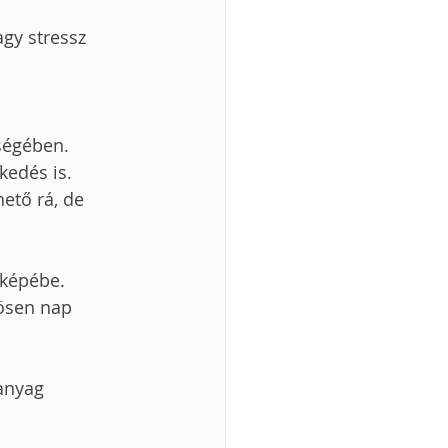
gy stressz 
bségében.
kedés is.
ető rá, de 
rképébe.
ösen nap 
anyag 