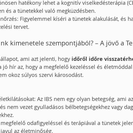
önösen hatékony lehet a kognitív viselkedésterápia (CB
en és a tünetekkel való megküzdésben.
nőrzés: Figyelemmel kíséri a tünetek alakulását, és h
elési tervet.
nk kimenetele szempontjából? – A jövő a T
állapot, ami azt jelenti, hogy 
időről időre visszatérh
 jó hír az, hogy a megfelelő kezeléssel és életmóddal 
nem okoz súlyos szervi károsodást.
letkilátásokat: Az IBS nem egy olyan betegség, ami az 
, és nem vezet gyulladásos bélbetegségekhez vagy da
khez.
A megfelelő odafigyeléssel és terápiával a tünetek jele
 javul az életminőség.