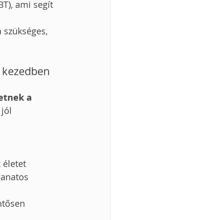
T), ami segít 
a szükséges, 
e kezedben 
etnek a 
jól 
életet 
ganatos 
ntősen 