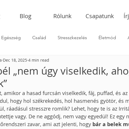
g
Blog
Rólunk
Csapatunk
Ír
Egészség
Család
Stresszkezelés
Életmód
a
Dec 18, 2025
4 min read
Hogyan válassz pszichológust
bél „nem úgy viselkedik, ah
k”
, amikor a hasad furcsán viselkedik, fáj, puffad, és a
rdul, hogy hol székrekedés, hol hasmenés gyötör, és 
, ráadásul stresszre romlik? Lehet, hogy te is az Irritá
ntettje vagy. De ne aggódj, nem vagy egyedül! Ez egy 
rendszeri zavar, ami azt jelenti, hogy 
bár a belek 