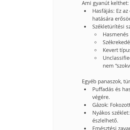
Ami gyanút kelthet:
Hasfájás: Ez az
hatására erősöd
Székletürítési 
Hasmenés (I
Székrekedés
Kevert típu
Unclassifie
nem “szokv
Egyéb panaszok, tün
Puffadás és has
végére.
Gázok: Fokozot
Nyákos széklet:
észlelhető.
Emésztési zavar