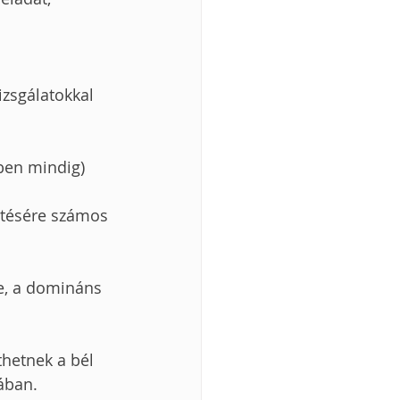
izsgálatokkal 
ben mindig) 
ítésére számos 
re, a domináns 
hetnek a bél 
ában.