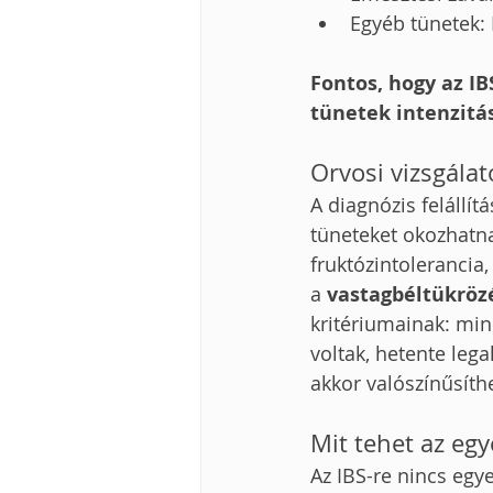
Egyéb tünetek: 
Fontos, hogy az IB
tünetek intenzitá
Orvosi vizsgálat
A diagnózis felállí
tüneteket okozhatnak
fruktózintolerancia, 
a 
vastagbéltükröz
kritériumainak: mi
voltak, hetente leg
akkor valószínűsíthe
Mit tehet az egy
Az IBS-re nincs eg