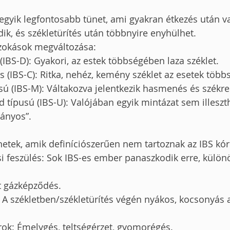
 egyik legfontosabb tünet, ami gyakran étkezés után va
ik, és székletürítés után többnyire enyhülhet.
szokások megváltozása:
BS-D): Gyakori, az estek többségében laza széklet.
 (IBS-C): Ritka, nehéz, kemény széklet az esetek töb
sú (IBS-M): Váltakozva jelentkezik hasmenés és székre
d típusú (IBS-U): Valójában egyik mintázat sem illeszth
ányos”.
etek, amik definíciószerűen nem tartoznak az IBS kó
i feszülés: Sok IBS-es ember panaszkodik erre, külön
t gázképződés.
 A székletben/székletürítés végén nyákos, kocsonyás 
ok: Émelygés, teltségérzet, gyomorégés.